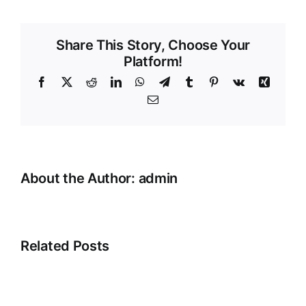
Share This Story, Choose Your
Platform!
Facebook
X
Reddit
LinkedIn
WhatsApp
Telegram
Tumblr
Pinterest
Vk
Xing
Email
About the Author:
admin
Related Posts