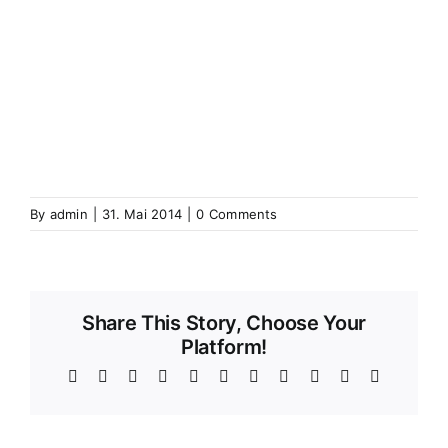
Wintzenbach
Winzenheim
Wintzenheim
Winzenheim
Wintzenheim-Kochersberg
Wörth an
der Sauer
Wœrth sur Sauer
Wolfganzen
Wolfgantzen
Wolschweiler (Oberelsass)
Wolschwiller
Z
Zabern
Saverne
Zässingen
Zaessingue
Zell
Labaroche
Zellweiler
Zellwiller
Zinsweiler (Elsass)
Zinswiller
By
admin
|
31. Mai 2014
|
0 Comments
Share This Story, Choose Your
Platform!
Facebook
X
Reddit
LinkedIn
WhatsApp
Telegram
Tumblr
Pinterest
Vk
Xing
Email