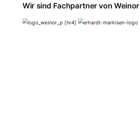
Wir sind Fachpartner von Weinor
[hr4]
Vordächer
Vordach
Terassendach
Terassendäch
Sasbachried
Achern
Lahr
Offenburg
Fautenbach
schweißen
Edelstahl Bohnert
Edelstahlgeländer
Wendeltreppen
Ganzglasgeländer
Lohnschweißa
Hauseingangsverglasungen
Garderoben
Flachst
Werbeschilder
Werbetafeln
Pult
Ausstellungsstü
inoxydable
inoxydable Steel Processing
concep
effractions
Kappelrodeck
Waldulm
Seebach
Ott
Ortenau
Achertal
spécial
acier
fer
processus
so
verre
verrières
Edelstahlkamine
spécial
Garde-
de terrasse
toitures froides
auvents
matériel ve
Découpe laser
Garde-corps systèmes de conne
supports en acier inoxydable
systèmes
Équipem