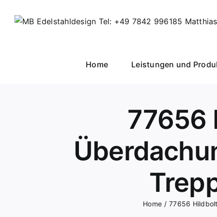
Skip
to
content
Home
Leistungen und Produ
77656 H
Überdachun
Trepp
Home
77656 Hildbol