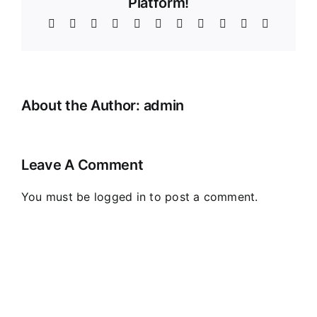
Platform!
Facebook
X
Reddit
LinkedIn
WhatsApp
Telegram
Tumblr
Pinterest
Vk
Xing
Email
About the Author:
admin
Leave A Comment
You must be
logged in
to post a comment.