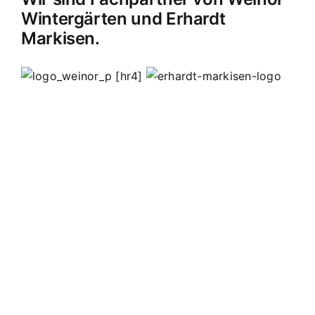
Wintergärten und Erhardt
Markisen.
[hr4]
MB Edelstahldesign
Matthias Bohnert
Edelstahl
Edelstahlverarbeitung
Design
Geländer
Carport
Carports
Vordächer
Vordach
Terassendach
Terassendächer
Markisen
Einbruchschutz
Kappelrodeck
Waldulm
Seebach
Ottenhöfen
Furschenbach
Sasbach
Sasbachried
Achern
Lahr
Offenburg
Fautenbach
Ottersweier
Lichtenau
Ortenau
Achertal
Sonderanfertigungen
Stahl
Eisen
Verarbeiten
Edelstahl schweißen
Edelstahl
Bohnert
Edelstahlgeländer
Glasgeländer
Glasvordächer
Edelstahlkamine
Sonderanfertigungen
Geländerfüllungen
Treppen