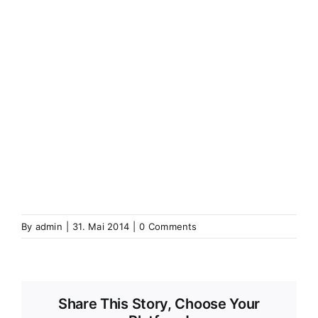
(Elsass)
Westhoffen
Wickerschweier
Wickerschwihr
Widensolen
Widensohlen
Wintershausen
Wintershouse
Winzenbach
Wintzenbach
Winzenheim
Wintzenheim
Winzenheim
Wintzenheim-Kochersberg
Wörth an
der Sauer
Wœrth sur Sauer
Wolfganzen
Wolfgantzen
Wolschweiler (Oberelsass)
Wolschwiller
Z
Zabern
Saverne
Zässingen
Zaessingue
Zell
Labaroche
Zellweiler
Zellwiller
Zinsweiler (Elsass)
Zinswiller
By
admin
|
31. Mai 2014
|
0 Comments
Share This Story, Choose Your