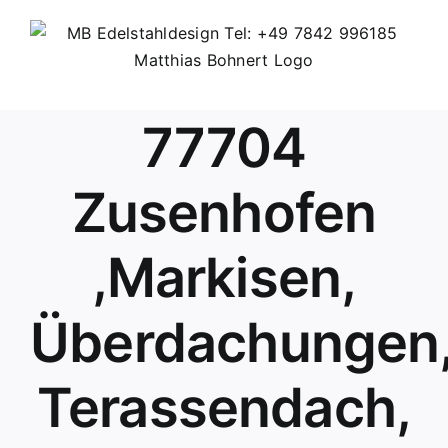
Skip
to
content
77704
Zusenhofen
,Markisen,
Überdachungen
Terassendach,