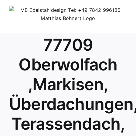
Skip
to
content
77709
Oberwolfach
,Markisen,
Überdachungen
Terassendach,