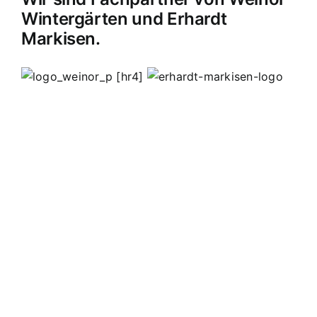
Wintergärten und Erhardt
Markisen.
[hr4]
MB Edelstahldesign
Matthias Bohnert
Edelstahl
Edelstahlverarbeitung
Design
Geländer
Carport
Carports
Vordächer
Vordach
Terassendach
Terassendächer
Markisen
Einbruchschutz
Kappelrodeck
Waldulm
Seebach
Ottenhöfen
Furschenbach
Sasbach
Sasbachried
Achern
Lahr
Offenburg
Fautenbach
Ottersweier
Lichtenau
Ortenau
Achertal
Sonderanfertigungen
Stahl
Eisen
Verarbeiten
Edelstahl schweißen
Edelstahl
Bohnert
Edelstahlgeländer
Glasgeländer
Glasvordächer
Edelstahlkamine
Sonderanfertigungen
Geländerfüllungen
Treppen