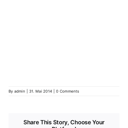
(Elsass)
Westhoffen
Wickerschweier
Wickerschwihr
Widensolen
Widensohlen
Wintershausen
Wintershouse
Winzenbach
Wintzenbach
Winzenheim
Wintzenheim
Winzenheim
Wintzenheim-Kochersberg
Wörth an
der Sauer
Wœrth sur Sauer
Wolfganzen
Wolfgantzen
Wolschweiler (Oberelsass)
Wolschwiller
Z
Zabern
Saverne
Zässingen
Zaessingue
Zell
Labaroche
Zellweiler
Zellwiller
Zinsweiler (Elsass)
Zinswiller
By
admin
|
31. Mai 2014
|
0 Comments
Share This Story, Choose Your