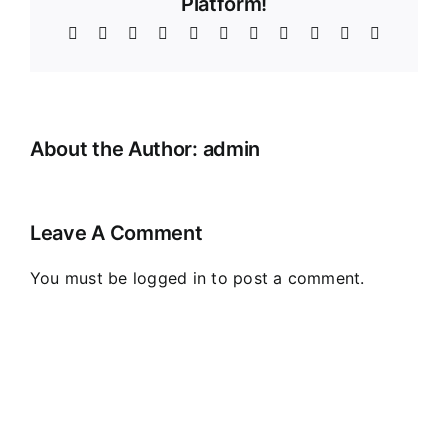
Platform!
Facebook
X
Reddit
LinkedIn
WhatsApp
Telegram
Tumblr
Pinterest
Vk
Xing
Email
About the Author:
admin
Leave A Comment
You must be
logged in
to post a comment.