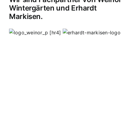
Wintergärten und Erhardt
Markisen.
[hr4]
MB Edelstahldesign
Matthias Bohnert
Edelstahl
Edelstahlverarbeitung
Design
Geländer
Carport
Carports
Vordächer
Vordach
Terassendach
Terassendächer
Markisen
Einbruchschutz
Kappelrodeck
Waldulm
Seebach
Ottenhöfen
Furschenbach
Sasbach
Sasbachried
Achern
Lahr
Offenburg
Fautenbach
Ottersweier
Lichtenau
Ortenau
Achertal
Sonderanfertigungen
Stahl
Eisen
Verarbeiten
Edelstahl schweißen
Edelstahl
Bohnert
Edelstahlgeländer
Glasgeländer
Glasvordächer
Edelstahlkamine
Sonderanfertigungen
Geländerfüllungen
Treppen