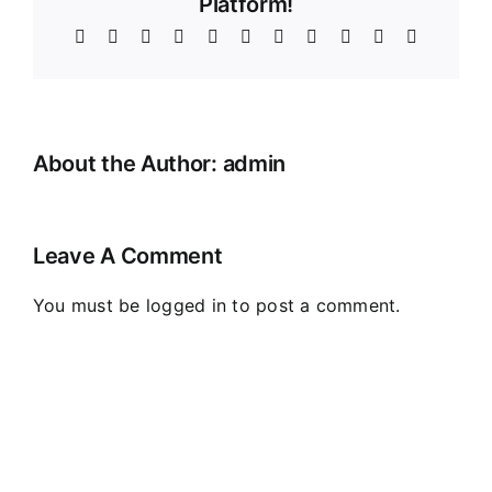
Platform!
Facebook
X
Reddit
LinkedIn
WhatsApp
Telegram
Tumblr
Pinterest
Vk
Xing
Email
About the Author:
admin
Leave A Comment
You must be
logged in
to post a comment.