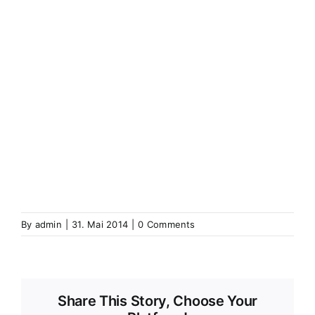
(Elsass)
Westhoffen
Wickerschweier
Wickerschwihr
Widensolen
Widensohlen
Wintershausen
Wintershouse
Winzenbach
Wintzenbach
Winzenheim
Wintzenheim
Winzenheim
Wintzenheim-Kochersberg
Wörth an
der Sauer
Wœrth sur Sauer
Wolfganzen
Wolfgantzen
Wolschweiler (Oberelsass)
Wolschwiller
Z
Zabern
Saverne
Zässingen
Zaessingue
Zell
Labaroche
Zellweiler
Zellwiller
Zinsweiler (Elsass)
Zinswiller
By
admin
|
31. Mai 2014
|
0 Comments
Share This Story, Choose Your