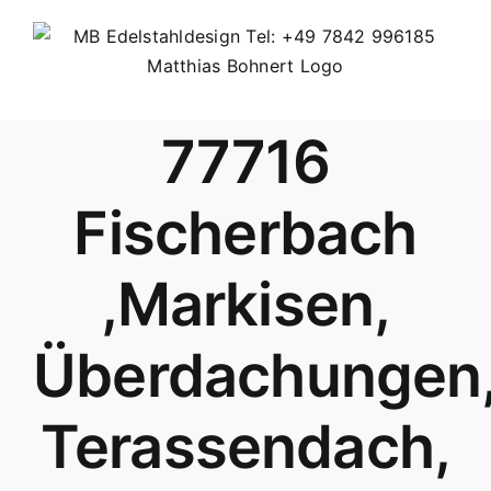
Skip
to
content
77716
Fischerbach
,Markisen,
Überdachungen
Terassendach,