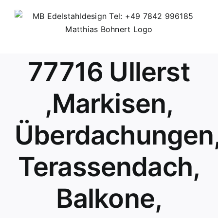
Skip
to
content
77716 Ullerst
,Markisen,
Überdachungen
Terassendach,
Balkone,