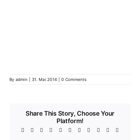
Wintershausen
Wintershouse
Winzenbach
Wintzenbach
Winzenheim
Wintzenheim
Winzenheim
Wintzenheim-Kochersberg
Wörth an
der Sauer
Wœrth sur Sauer
Wolfganzen
Wolfgantzen
Wolschweiler (Oberelsass)
Wolschwiller
Z
Zabern
Saverne
Zässingen
Zaessingue
Zell
Labaroche
Zellweiler
Zellwiller
Zinsweiler (Elsass)
Zinswiller
By
admin
|
31. Mai 2014
|
0 Comments
Share This Story, Choose Your
Platform!
Facebook
X
Reddit
LinkedIn
WhatsApp
Telegram
Tumblr
Pinterest
Vk
Xing
Email