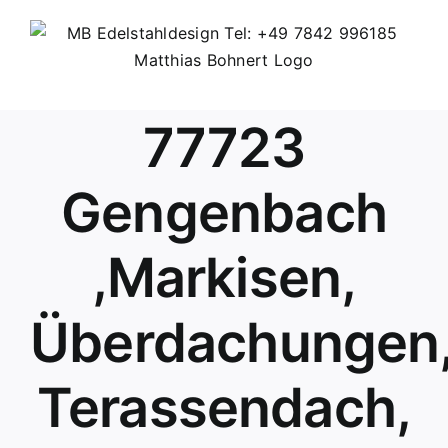
Skip
to
content
77723
Gengenbach
,Markisen,
Überdachungen
Terassendach,