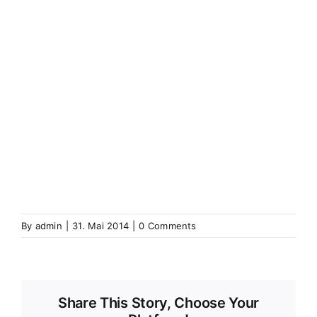
(Elsass)
Westhoffen
Wickerschweier
Wickerschwihr
Widensolen
Widensohlen
Wintershausen
Wintershouse
Winzenbach
Wintzenbach
Winzenheim
Wintzenheim
Winzenheim
Wintzenheim-Kochersberg
Wörth an
der Sauer
Wœrth sur Sauer
Wolfganzen
Wolfgantzen
Wolschweiler (Oberelsass)
Wolschwiller
Z
Zabern
Saverne
Zässingen
Zaessingue
Zell
Labaroche
Zellweiler
Zellwiller
Zinsweiler (Elsass)
Zinswiller
By
admin
|
31. Mai 2014
|
0 Comments
Share This Story, Choose Your