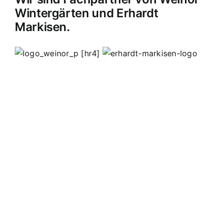
Wintergärten und Erhardt
Markisen.
[hr4]
MB Edelstahldesign
Matthias Bohnert
Edelstahl
Edelstahlverarbeitung
Design
Geländer
Carport
Carports
Vordächer
Vordach
Terassendach
Terassendächer
Markisen
Einbruchschutz
Kappelrodeck
Waldulm
Seebach
Ottenhöfen
Furschenbach
Sasbach
Sasbachried
Achern
Lahr
Offenburg
Fautenbach
Ottersweier
Lichtenau
Ortenau
Achertal
Sonderanfertigungen
Stahl
Eisen
Verarbeiten
Edelstahl schweißen
Edelstahl
Bohnert
Edelstahlgeländer
Glasgeländer
Glasvordächer
Edelstahlkamine
Sonderanfertigungen
Geländerfüllungen
Treppen