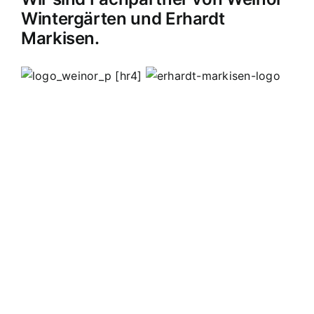
Wintergärten und Erhardt
Markisen.
[hr4]
MB Edelstahldesign
Matthias Bohnert
Edelstahl
Edelstahlverarbeitung
Design
Geländer
Carport
Carports
Vordächer
Vordach
Terassendach
Terassendächer
Markisen
Einbruchschutz
Kappelrodeck
Waldulm
Seebach
Ottenhöfen
Furschenbach
Sasbach
Sasbachried
Achern
Lahr
Offenburg
Fautenbach
Ottersweier
Lichtenau
Ortenau
Achertal
Sonderanfertigungen
Stahl
Eisen
Verarbeiten
Edelstahl schweißen
Edelstahl
Bohnert
Edelstahlgeländer
Glasgeländer
Glasvordächer
Edelstahlkamine
Sonderanfertigungen
Geländerfüllungen
Treppen