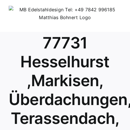
Skip
to
content
77731
Hesselhurst
,Markisen,
Überdachungen
Terassendach,