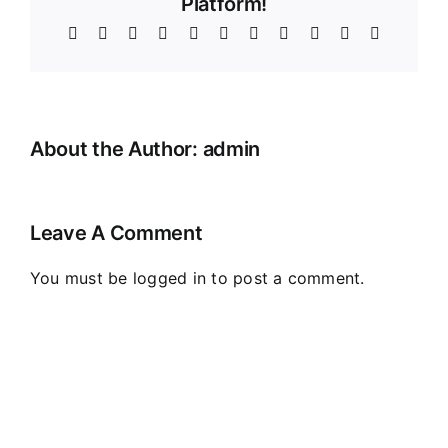
Platform!
Facebook
X
Reddit
LinkedIn
WhatsApp
Telegram
Tumblr
Pinterest
Vk
Xing
Email
About the Author:
admin
Leave A Comment
You must be
logged in
to post a comment.