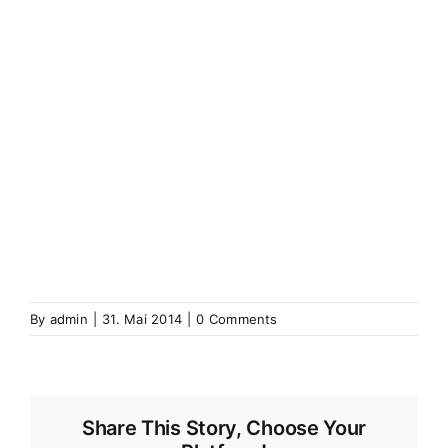
(Elsass)
Westhoffen
Wickerschweier
Wickerschwihr
Widensolen
Widensohlen
Wintershausen
Wintershouse
Winzenbach
Wintzenbach
Winzenheim
Wintzenheim
Winzenheim
Wintzenheim-Kochersberg
Wörth an
der Sauer
Wœrth sur Sauer
Wolfganzen
Wolfgantzen
Wolschweiler (Oberelsass)
Wolschwiller
Z
Zabern
Saverne
Zässingen
Zaessingue
Zell
Labaroche
Zellweiler
Zellwiller
Zinsweiler (Elsass)
Zinswiller
By
admin
|
31. Mai 2014
|
0 Comments
Share This Story, Choose Your