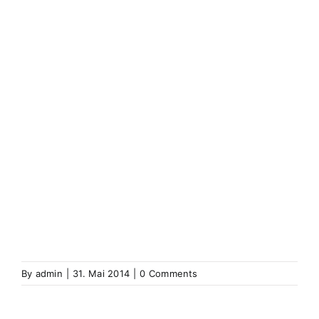
Weitersweiler
Weiterswiller
Wenzweiler
Wentzwiller
Werenzhausen
Werentzhouse
Westhausen (Elsass)
Westhouse
Westhofen
(Elsass)
Westhoffen
Wickerschweier
Wickerschwihr
Widensolen
Widensohlen
Wintershausen
Wintershouse
Winzenbach
Wintzenbach
Winzenheim
Wintzenheim
Winzenheim
Wintzenheim-Kochersberg
Wörth an
der Sauer
Wœrth sur Sauer
Wolfganzen
Wolfgantzen
Wolschweiler (Oberelsass)
Wolschwiller
Z
Zabern
Saverne
Zässingen
Zaessingue
Zell
Labaroche
Zellweiler
Zellwiller
Zinsweiler (Elsass)
Zinswiller
By
admin
|
31. Mai 2014
|
0 Comments