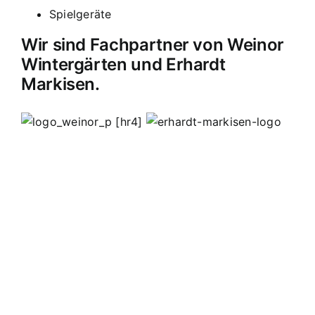
Spielgeräte
Wir sind Fachpartner von Weinor
Wintergärten und Erhardt
Markisen.
[hr4]
MB Edelstahldesign
Matthias Bohnert
Edelstahl
Edelstahlverarbeitung
Design
Geländer
Carport
Carports
Vordächer
Vordach
Terassendach
Terassendächer
Markisen
Einbruchschutz
Kappelrodeck
Waldulm
Seebach
Ottenhöfen
Furschenbach
Sasbach
Sasbachried
Achern
Lahr
Offenburg
Fautenbach
Ottersweier
Lichtenau
Ortenau
Achertal
Sonderanfertigungen
Stahl
Eisen
Verarbeiten
Edelstahl schweißen
Edelstahl
Bohnert
Edelstahlgeländer
Glasgeländer