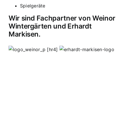
Spielgeräte
Wir sind Fachpartner von Weinor
Wintergärten und Erhardt
Markisen.
[hr4]
MB Edelstahldesign
Matthias Bohnert
Edelstahl
Edelstahlverarbeitung
Design
Geländer
Carport
Carports
Vordächer
Vordach
Terassendach
Terassendächer
Markisen
Einbruchschutz
Kappelrodeck
Waldulm
Seebach
Ottenhöfen
Furschenbach
Sasbach
Sasbachried
Achern
Lahr
Offenburg
Fautenbach
Ottersweier
Lichtenau
Ortenau
Achertal
Sonderanfertigungen
Stahl
Eisen
Verarbeiten
Edelstahl schweißen
Edelstahl
Bohnert
Edelstahlgeländer
Glasgeländer