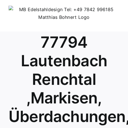
Skip
to
content
77794
Lautenbach
Renchtal
,Markisen,
Überdachungen