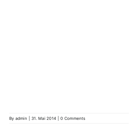
Weitersweiler
Weiterswiller
Wenzweiler
Wentzwiller
Werenzhausen
Werentzhouse
Westhausen (Elsass)
Westhouse
Westhofen
(Elsass)
Westhoffen
Wickerschweier
Wickerschwihr
Widensolen
Widensohlen
Wintershausen
Wintershouse
Winzenbach
Wintzenbach
Winzenheim
Wintzenheim
Winzenheim
Wintzenheim-Kochersberg
Wörth an
der Sauer
Wœrth sur Sauer
Wolfganzen
Wolfgantzen
Wolschweiler (Oberelsass)
Wolschwiller
Z
Zabern
Saverne
Zässingen
Zaessingue
Zell
Labaroche
Zellweiler
Zellwiller
Zinsweiler (Elsass)
Zinswiller
By
admin
|
31. Mai 2014
|
0 Comments