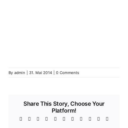
Wintershausen
Wintershouse
Winzenbach
Wintzenbach
Winzenheim
Wintzenheim
Winzenheim
Wintzenheim-Kochersberg
Wörth an
der Sauer
Wœrth sur Sauer
Wolfganzen
Wolfgantzen
Wolschweiler (Oberelsass)
Wolschwiller
Z
Zabern
Saverne
Zässingen
Zaessingue
Zell
Labaroche
Zellweiler
Zellwiller
Zinsweiler (Elsass)
Zinswiller
By
admin
|
31. Mai 2014
|
0 Comments
Share This Story, Choose Your
Platform!
Facebook
X
Reddit
LinkedIn
WhatsApp
Telegram
Tumblr
Pinterest
Vk
Xing
Email