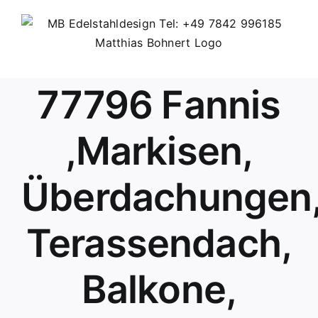
Skip
to
content
77796 Fannis
,Markisen,
Überdachungen
Terassendach,
Balkone,