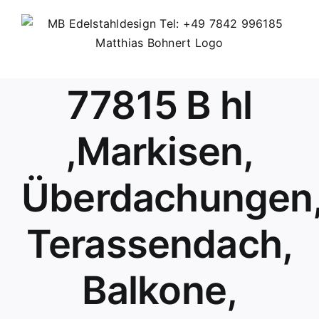
Skip
to
content
77815 B hl
,Markisen,
Überdachungen
Terassendach,
Balkone,