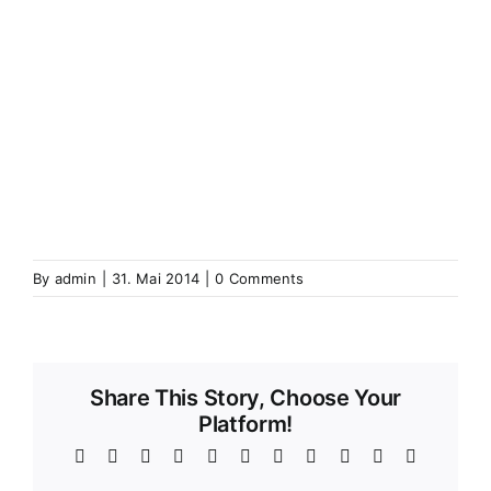
Wintershausen
Wintershouse
Winzenbach
Wintzenbach
Winzenheim
Wintzenheim
Winzenheim
Wintzenheim-Kochersberg
Wörth an
der Sauer
Wœrth sur Sauer
Wolfganzen
Wolfgantzen
Wolschweiler (Oberelsass)
Wolschwiller
Z
Zabern
Saverne
Zässingen
Zaessingue
Zell
Labaroche
Zellweiler
Zellwiller
Zinsweiler (Elsass)
Zinswiller
By
admin
|
31. Mai 2014
|
0 Comments
Share This Story, Choose Your
Platform!
Facebook
X
Reddit
LinkedIn
WhatsApp
Telegram
Tumblr
Pinterest
Vk
Xing
Email