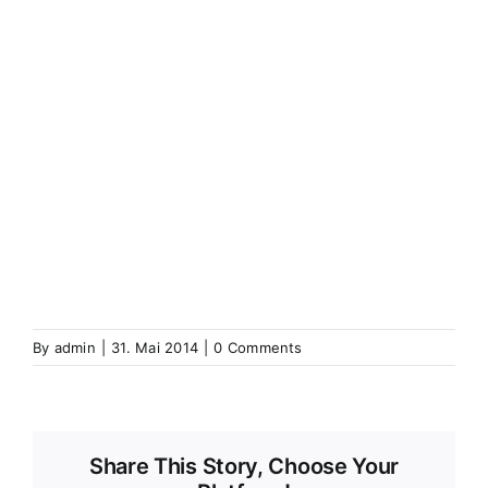
(Elsass)
Westhoffen
Wickerschweier
Wickerschwihr
Widensolen
Widensohlen
Wintershausen
Wintershouse
Winzenbach
Wintzenbach
Winzenheim
Wintzenheim
Winzenheim
Wintzenheim-Kochersberg
Wörth an
der Sauer
Wœrth sur Sauer
Wolfganzen
Wolfgantzen
Wolschweiler (Oberelsass)
Wolschwiller
Z
Zabern
Saverne
Zässingen
Zaessingue
Zell
Labaroche
Zellweiler
Zellwiller
Zinsweiler (Elsass)
Zinswiller
By
admin
|
31. Mai 2014
|
0 Comments
Share This Story, Choose Your