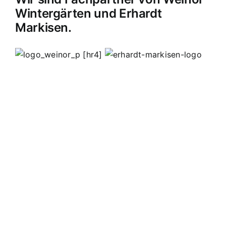
Wintergärten und Erhardt
Markisen.
[hr4]
MB Edelstahldesign
Matthias Bohnert
Edelstahl
Edelstahlverarbeitung
Design
Geländer
Carport
Carports
Vordächer
Vordach
Terassendach
Terassendächer
Markisen
Einbruchschutz
Kappelrodeck
Waldulm
Seebach
Ottenhöfen
Furschenbach
Sasbach
Sasbachried
Achern
Lahr
Offenburg
Fautenbach
Ottersweier
Lichtenau
Ortenau
Achertal
Sonderanfertigungen
Stahl
Eisen
Verarbeiten
Edelstahl schweißen
Edelstahl
Bohnert
Edelstahlgeländer
Glasgeländer
Glasvordächer
Edelstahlkamine
Sonderanfertigungen
Geländerfüllungen
Treppen