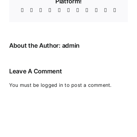
Platform!
Facebook
X
Reddit
LinkedIn
WhatsApp
Telegram
Tumblr
Pinterest
Vk
Xing
Email
About the Author:
admin
Leave A Comment
You must be
logged in
to post a comment.