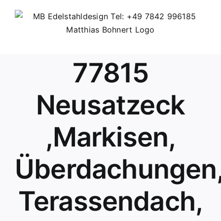
Skip
to
content
77815
Neusatzeck
,Markisen,
Überdachungen
Terassendach,