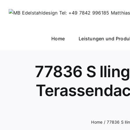
Skip
to
content
Home
Leistungen und Produ
77836 S llin
Terassendach
Home
77836 S lli