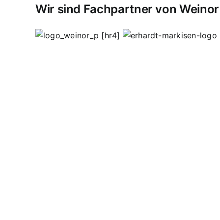
Wir sind Fachpartner von Weinor
[hr4]
Vordächer
Vordach
Terassendach
Terassendäch
Sasbachried
Achern
Lahr
Offenburg
Fautenbach
schweißen
Edelstahl Bohnert
Edelstahlgeländer
Wendeltreppen
Ganzglasgeländer
Lohnschweißa
Hauseingangsverglasungen
Garderoben
Flachst
Werbeschilder
Werbetafeln
Pult
Ausstellungsstü
inoxydable
inoxydable Steel Processing
concep
effractions
Kappelrodeck
Waldulm
Seebach
Ott
Ortenau
Achertal
spécial
acier
fer
processus
so
verre
verrières
Edelstahlkamine
spécial
Garde-
de terrasse
toitures froides
auvents
matériel ve
Découpe laser
Garde-corps systèmes de conne
supports en acier inoxydable
systèmes
Équipem