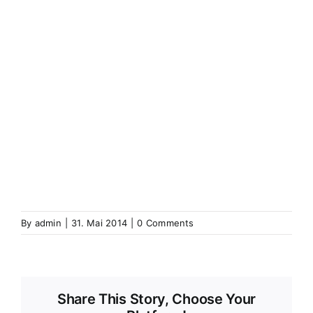
(Elsass)
Westhoffen
Wickerschweier
Wickerschwihr
Widensolen
Widensohlen
Wintershausen
Wintershouse
Winzenbach
Wintzenbach
Winzenheim
Wintzenheim
Winzenheim
Wintzenheim-Kochersberg
Wörth an
der Sauer
Wœrth sur Sauer
Wolfganzen
Wolfgantzen
Wolschweiler (Oberelsass)
Wolschwiller
Z
Zabern
Saverne
Zässingen
Zaessingue
Zell
Labaroche
Zellweiler
Zellwiller
Zinsweiler (Elsass)
Zinswiller
By
admin
|
31. Mai 2014
|
0 Comments
Share This Story, Choose Your