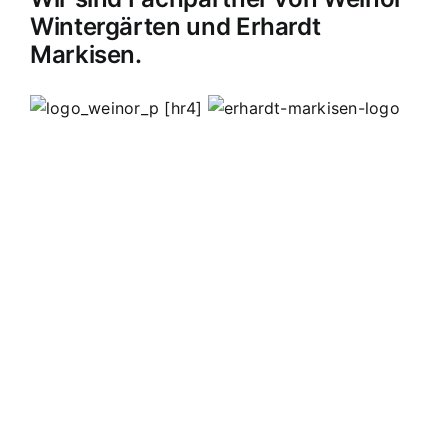
Wintergärten und Erhardt
Markisen.
[hr4]
MB Edelstahldesign
Matthias Bohnert
Edelstahl
Edelstahlverarbeitung
Design
Geländer
Carport
Carports
Vordächer
Vordach
Terassendach
Terassendächer
Markisen
Einbruchschutz
Kappelrodeck
Waldulm
Seebach
Ottenhöfen
Furschenbach
Sasbach
Sasbachried
Achern
Lahr
Offenburg
Fautenbach
Ottersweier
Lichtenau
Ortenau
Achertal
Sonderanfertigungen
Stahl
Eisen
Verarbeiten
Edelstahl schweißen
Edelstahl
Bohnert
Edelstahlgeländer
Glasgeländer
Glasvordächer
Edelstahlkamine
Sonderanfertigungen
Geländerfüllungen
Treppen