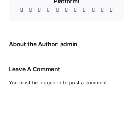
Platform!
Facebook
X
Reddit
LinkedIn
WhatsApp
Telegram
Tumblr
Pinterest
Vk
Xing
Email
About the Author:
admin
Leave A Comment
You must be
logged in
to post a comment.