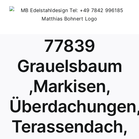
Skip
to
content
77839
Grauelsbaum
,Markisen,
Überdachungen
Terassendach,