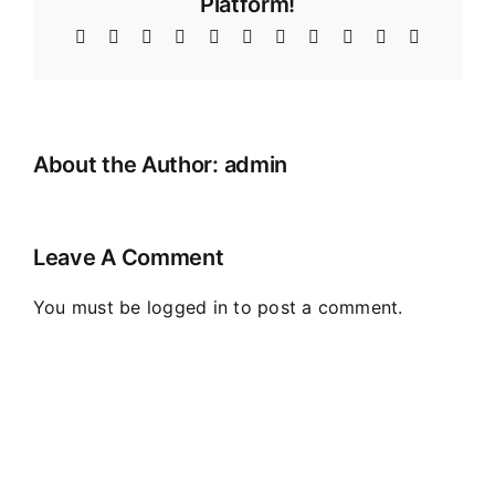
Platform!
Facebook
X
Reddit
LinkedIn
WhatsApp
Telegram
Tumblr
Pinterest
Vk
Xing
Email
About the Author:
admin
Leave A Comment
You must be
logged in
to post a comment.