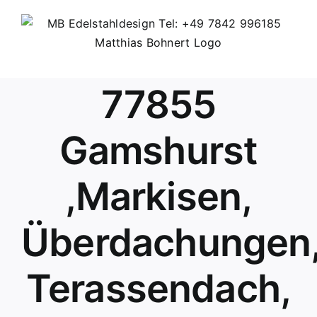
Skip
to
content
77855
Gamshurst
,Markisen,
Überdachungen
Terassendach,