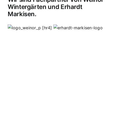
Wintergärten und Erhardt
Markisen.
[hr4]
MB Edelstahldesign
Matthias Bohnert
Edelstahl
Edelstahlverarbeitung
Design
Geländer
Carport
Carports
Vordächer
Vordach
Terassendach
Terassendächer
Markisen
Einbruchschutz
Kappelrodeck
Waldulm
Seebach
Ottenhöfen
Furschenbach
Sasbach
Sasbachried
Achern
Lahr
Offenburg
Fautenbach
Ottersweier
Lichtenau
Ortenau
Achertal
Sonderanfertigungen
Stahl
Eisen
Verarbeiten
Edelstahl schweißen
Edelstahl
Bohnert
Edelstahlgeländer
Glasgeländer
Glasvordächer
Edelstahlkamine
Sonderanfertigungen
Geländerfüllungen
Treppen