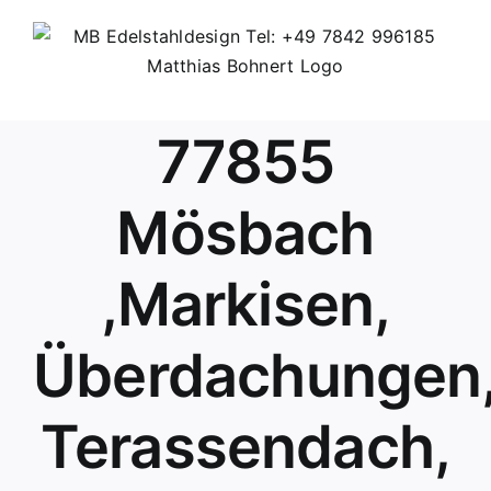
Skip
to
content
77855
Mösbach
,Markisen,
Überdachungen
Terassendach,