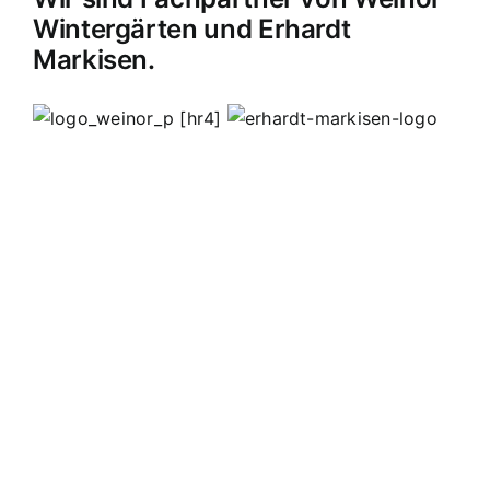
Wintergärten und Erhardt
Markisen.
[hr4]
MB Edelstahldesign
Matthias Bohnert
Edelstahl
Edelstahlverarbeitung
Design
Geländer
Carport
Carports
Vordächer
Vordach
Terassendach
Terassendächer
Markisen
Einbruchschutz
Kappelrodeck
Waldulm
Seebach
Ottenhöfen
Furschenbach
Sasbach
Sasbachried
Achern
Lahr
Offenburg
Fautenbach
Ottersweier
Lichtenau
Ortenau
Achertal
Sonderanfertigungen
Stahl
Eisen
Verarbeiten
Edelstahl schweißen
Edelstahl
Bohnert
Edelstahlgeländer
Glasgeländer
Glasvordächer
Edelstahlkamine
Sonderanfertigungen
Geländerfüllungen
Treppen