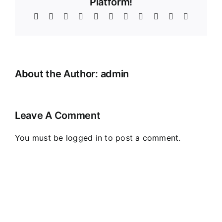
Platform!
Facebook
X
Reddit
LinkedIn
WhatsApp
Telegram
Tumblr
Pinterest
Vk
Xing
Email
About the Author:
admin
Leave A Comment
You must be
logged in
to post a comment.