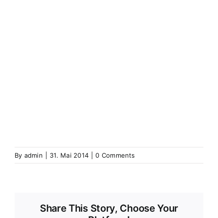
(Elsass)
Westhoffen
Wickerschweier
Wickerschwihr
Widensolen
Widensohlen
Wintershausen
Wintershouse
Winzenbach
Wintzenbach
Winzenheim
Wintzenheim
Winzenheim
Wintzenheim-Kochersberg
Wörth an
der Sauer
Wœrth sur Sauer
Wolfganzen
Wolfgantzen
Wolschweiler (Oberelsass)
Wolschwiller
Z
Zabern
Saverne
Zässingen
Zaessingue
Zell
Labaroche
Zellweiler
Zellwiller
Zinsweiler (Elsass)
Zinswiller
By
admin
|
31. Mai 2014
|
0 Comments
Share This Story, Choose Your