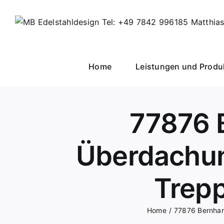
Skip
to
content
Home
Leistungen und Produ
77876 
Überdachun
Trepp
Home
77876 Bernhar