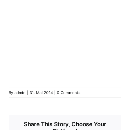
(Elsass)
Westhoffen
Wickerschweier
Wickerschwihr
Widensolen
Widensohlen
Wintershausen
Wintershouse
Winzenbach
Wintzenbach
Winzenheim
Wintzenheim
Winzenheim
Wintzenheim-Kochersberg
Wörth an
der Sauer
Wœrth sur Sauer
Wolfganzen
Wolfgantzen
Wolschweiler (Oberelsass)
Wolschwiller
Z
Zabern
Saverne
Zässingen
Zaessingue
Zell
Labaroche
Zellweiler
Zellwiller
Zinsweiler (Elsass)
Zinswiller
By
admin
|
31. Mai 2014
|
0 Comments
Share This Story, Choose Your