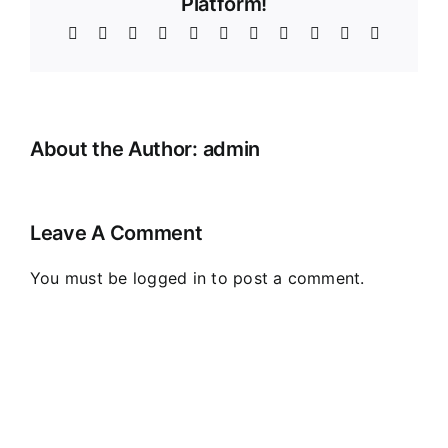
Platform!
Facebook
X
Reddit
LinkedIn
WhatsApp
Telegram
Tumblr
Pinterest
Vk
Xing
Email
About the Author:
admin
Leave A Comment
You must be
logged in
to post a comment.