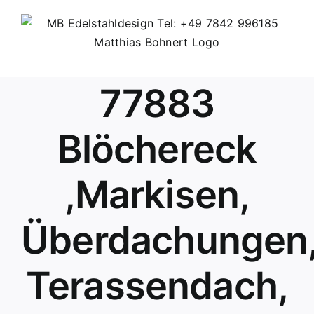
Skip
to
content
77883
Blöchereck
,Markisen,
Überdachungen
Terassendach,