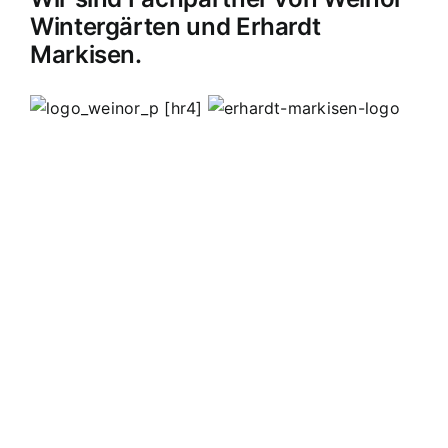
Wintergärten und Erhardt
Markisen.
[hr4]
MB Edelstahldesign
Matthias Bohnert
Edelstahl
Edelstahlverarbeitung
Design
Geländer
Carport
Carports
Vordächer
Vordach
Terassendach
Terassendächer
Markisen
Einbruchschutz
Kappelrodeck
Waldulm
Seebach
Ottenhöfen
Furschenbach
Sasbach
Sasbachried
Achern
Lahr
Offenburg
Fautenbach
Ottersweier
Lichtenau
Ortenau
Achertal
Sonderanfertigungen
Stahl
Eisen
Verarbeiten
Edelstahl schweißen
Edelstahl
Bohnert
Edelstahlgeländer
Glasgeländer
Glasvordächer
Edelstahlkamine
Sonderanfertigungen
Geländerfüllungen
Treppen