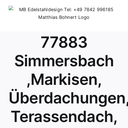
Skip
to
content
77883
Simmersbach
,Markisen,
Überdachungen
Terassendach,