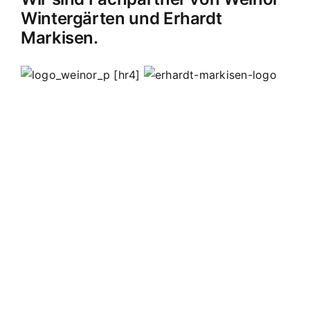
Wintergärten und Erhardt
Markisen.
[hr4]
MB Edelstahldesign
Matthias Bohnert
Edelstahl
Edelstahlverarbeitung
Design
Geländer
Carport
Carports
Vordächer
Vordach
Terassendach
Terassendächer
Markisen
Einbruchschutz
Kappelrodeck
Waldulm
Seebach
Ottenhöfen
Furschenbach
Sasbach
Sasbachried
Achern
Lahr
Offenburg
Fautenbach
Ottersweier
Lichtenau
Ortenau
Achertal
Sonderanfertigungen
Stahl
Eisen
Verarbeiten
Edelstahl schweißen
Edelstahl
Bohnert
Edelstahlgeländer
Glasgeländer
Glasvordächer
Edelstahlkamine
Sonderanfertigungen
Geländerfüllungen
Treppen