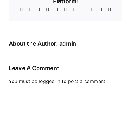
Platform!
Facebook
X
Reddit
LinkedIn
WhatsApp
Telegram
Tumblr
Pinterest
Vk
Xing
Email
About the Author:
admin
Leave A Comment
You must be
logged in
to post a comment.