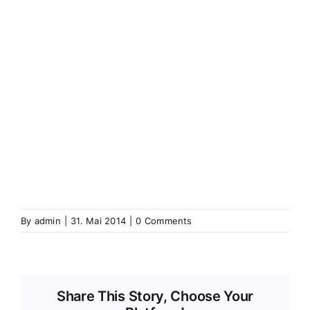
(Elsass)
Westhoffen
Wickerschweier
Wickerschwihr
Widensolen
Widensohlen
Wintershausen
Wintershouse
Winzenbach
Wintzenbach
Winzenheim
Wintzenheim
Winzenheim
Wintzenheim-Kochersberg
Wörth an
der Sauer
Wœrth sur Sauer
Wolfganzen
Wolfgantzen
Wolschweiler (Oberelsass)
Wolschwiller
Z
Zabern
Saverne
Zässingen
Zaessingue
Zell
Labaroche
Zellweiler
Zellwiller
Zinsweiler (Elsass)
Zinswiller
By
admin
|
31. Mai 2014
|
0 Comments
Share This Story, Choose Your