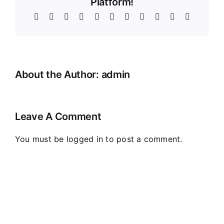
Platform!
Facebook
X
Reddit
LinkedIn
WhatsApp
Telegram
Tumblr
Pinterest
Vk
Xing
Email
About the Author:
admin
Leave A Comment
You must be
logged in
to post a comment.