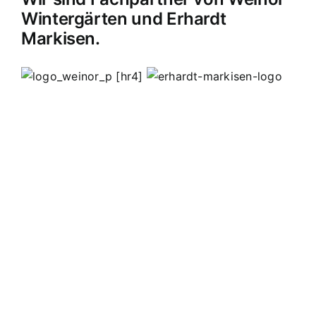
Wintergärten und Erhardt
Markisen.
[hr4]
MB Edelstahldesign
Matthias Bohnert
Edelstahl
Edelstahlverarbeitung
Design
Geländer
Carport
Carports
Vordächer
Vordach
Terassendach
Terassendächer
Markisen
Einbruchschutz
Kappelrodeck
Waldulm
Seebach
Ottenhöfen
Furschenbach
Sasbach
Sasbachried
Achern
Lahr
Offenburg
Fautenbach
Ottersweier
Lichtenau
Ortenau
Achertal
Sonderanfertigungen
Stahl
Eisen
Verarbeiten
Edelstahl schweißen
Edelstahl
Bohnert
Edelstahlgeländer
Glasgeländer
Glasvordächer
Edelstahlkamine
Sonderanfertigungen
Geländerfüllungen
Treppen