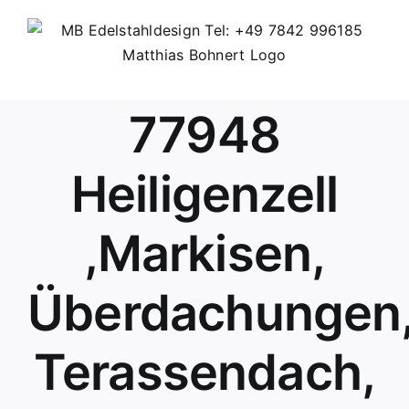
Skip
to
content
77948
Heiligenzell
,Markisen,
Überdachungen
Terassendach,