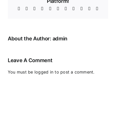
Platform!
Facebook
X
Reddit
LinkedIn
WhatsApp
Telegram
Tumblr
Pinterest
Vk
Xing
Email
About the Author:
admin
Leave A Comment
You must be
logged in
to post a comment.