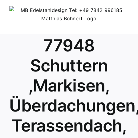
Skip
to
content
77948
Schuttern
,Markisen,
Überdachungen
Terassendach,