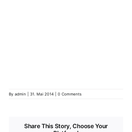
(Elsass)
Westhoffen
Wickerschweier
Wickerschwihr
Widensolen
Widensohlen
Wintershausen
Wintershouse
Winzenbach
Wintzenbach
Winzenheim
Wintzenheim
Winzenheim
Wintzenheim-Kochersberg
Wörth an
der Sauer
Wœrth sur Sauer
Wolfganzen
Wolfgantzen
Wolschweiler (Oberelsass)
Wolschwiller
Z
Zabern
Saverne
Zässingen
Zaessingue
Zell
Labaroche
Zellweiler
Zellwiller
Zinsweiler (Elsass)
Zinswiller
By
admin
|
31. Mai 2014
|
0 Comments
Share This Story, Choose Your