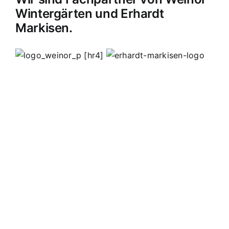
Wintergärten und Erhardt
Markisen.
[hr4]
MB Edelstahldesign
Matthias Bohnert
Edelstahl
Edelstahlverarbeitung
Design
Geländer
Carport
Carports
Vordächer
Vordach
Terassendach
Terassendächer
Markisen
Einbruchschutz
Kappelrodeck
Waldulm
Seebach
Ottenhöfen
Furschenbach
Sasbach
Sasbachried
Achern
Lahr
Offenburg
Fautenbach
Ottersweier
Lichtenau
Ortenau
Achertal
Sonderanfertigungen
Stahl
Eisen
Verarbeiten
Edelstahl schweißen
Edelstahl
Bohnert
Edelstahlgeländer
Glasgeländer
Glasvordächer
Edelstahlkamine
Sonderanfertigungen
Geländerfüllungen
Treppen