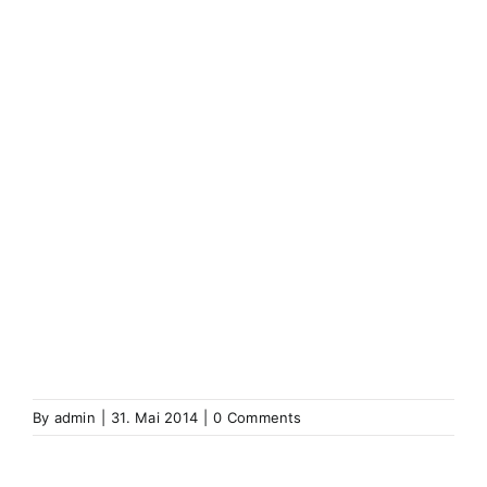
Weitersweiler
Weiterswiller
Wenzweiler
Wentzwiller
Werenzhausen
Werentzhouse
Westhausen (Elsass)
Westhouse
Westhofen
(Elsass)
Westhoffen
Wickerschweier
Wickerschwihr
Widensolen
Widensohlen
Wintershausen
Wintershouse
Winzenbach
Wintzenbach
Winzenheim
Wintzenheim
Winzenheim
Wintzenheim-Kochersberg
Wörth an
der Sauer
Wœrth sur Sauer
Wolfganzen
Wolfgantzen
Wolschweiler (Oberelsass)
Wolschwiller
Z
Zabern
Saverne
Zässingen
Zaessingue
Zell
Labaroche
Zellweiler
Zellwiller
Zinsweiler (Elsass)
Zinswiller
By
admin
|
31. Mai 2014
|
0 Comments