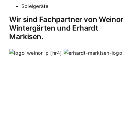
Spielgeräte
Wir sind Fachpartner von Weinor
Wintergärten und Erhardt
Markisen.
[hr4]
MB Edelstahldesign
Matthias Bohnert
Edelstahl
Edelstahlverarbeitung
Design
Geländer
Carport
Carports
Vordächer
Vordach
Terassendach
Terassendächer
Markisen
Einbruchschutz
Kappelrodeck
Waldulm
Seebach
Ottenhöfen
Furschenbach
Sasbach
Sasbachried
Achern
Lahr
Offenburg
Fautenbach
Ottersweier
Lichtenau
Ortenau
Achertal
Sonderanfertigungen
Stahl
Eisen
Verarbeiten
Edelstahl schweißen
Edelstahl
Bohnert
Edelstahlgeländer
Glasgeländer