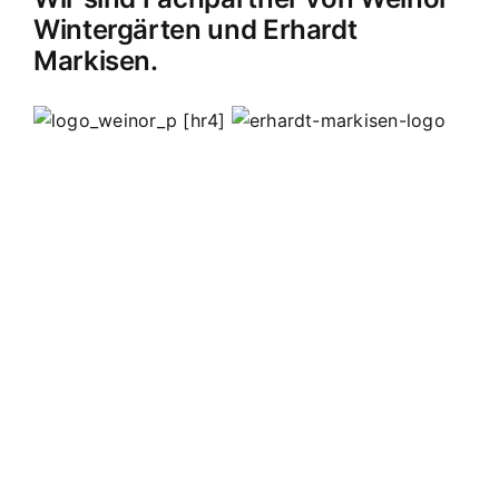
Wintergärten und Erhardt
Markisen.
[hr4]
MB Edelstahldesign
Matthias Bohnert
Edelstahl
Edelstahlverarbeitung
Design
Geländer
Carport
Carports
Vordächer
Vordach
Terassendach
Terassendächer
Markisen
Einbruchschutz
Kappelrodeck
Waldulm
Seebach
Ottenhöfen
Furschenbach
Sasbach
Sasbachried
Achern
Lahr
Offenburg
Fautenbach
Ottersweier
Lichtenau
Ortenau
Achertal
Sonderanfertigungen
Stahl
Eisen
Verarbeiten
Edelstahl schweißen
Edelstahl
Bohnert
Edelstahlgeländer
Glasgeländer
Glasvordächer
Edelstahlkamine
Sonderanfertigungen
Geländerfüllungen
Treppen