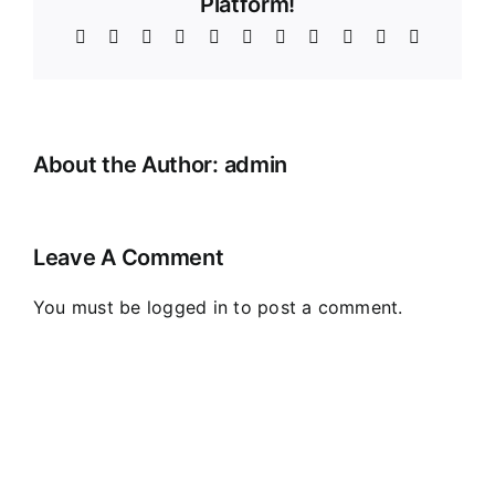
Platform!
Facebook
X
Reddit
LinkedIn
WhatsApp
Telegram
Tumblr
Pinterest
Vk
Xing
Email
About the Author:
admin
Leave A Comment
You must be
logged in
to post a comment.