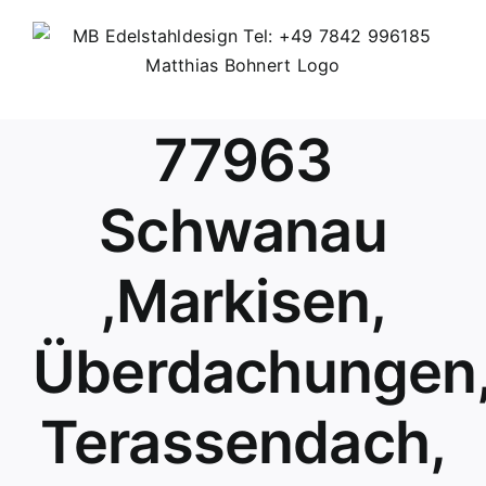
Skip
to
content
77963
Schwanau
,Markisen,
Überdachungen
Terassendach,