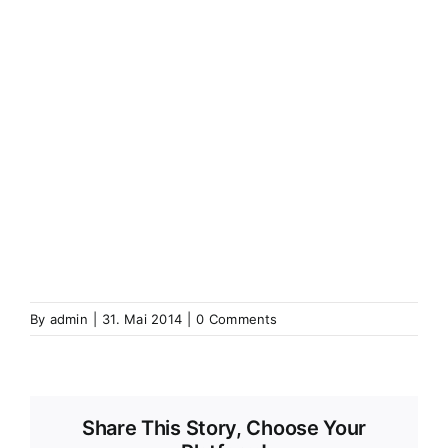
(Elsass)
Westhoffen
Wickerschweier
Wickerschwihr
Widensolen
Widensohlen
Wintershausen
Wintershouse
Winzenbach
Wintzenbach
Winzenheim
Wintzenheim
Winzenheim
Wintzenheim-Kochersberg
Wörth an
der Sauer
Wœrth sur Sauer
Wolfganzen
Wolfgantzen
Wolschweiler (Oberelsass)
Wolschwiller
Z
Zabern
Saverne
Zässingen
Zaessingue
Zell
Labaroche
Zellweiler
Zellwiller
Zinsweiler (Elsass)
Zinswiller
By
admin
|
31. Mai 2014
|
0 Comments
Share This Story, Choose Your