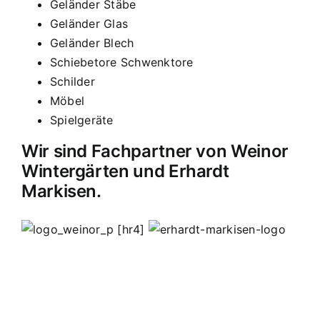
Geländer Stäbe
Geländer Glas
Geländer Blech
Schiebetore Schwenktore
Schilder
Möbel
Spielgeräte
Wir sind Fachpartner von Weinor
Wintergärten und Erhardt
Markisen.
[hr4]
MB Edelstahldesign
Matthias Bohnert
Edelstahl
Edelstahlverarbeitung
Design
Geländer
Carport
Carports
Vordächer
Vordach
Terassendach
Terassendächer
Markisen
Einbruchschutz