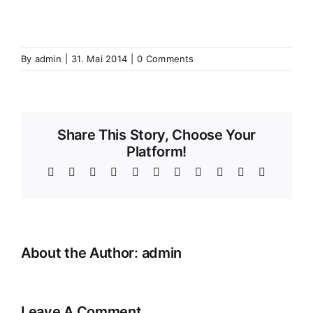
Zaessingue
Zell
Labaroche
Zellweiler
Zellwiller
Zinsweiler (Elsass)
Zinswiller
By
admin
|
31. Mai 2014
|
0 Comments
Share This Story, Choose Your
Platform!
Facebook
X
Reddit
LinkedIn
WhatsApp
Telegram
Tumblr
Pinterest
Vk
Xing
Email
About the Author:
admin
Leave A Comment