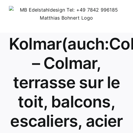
Skip
to
content
Kolmar(auch:Co
– Colmar,
terrasse sur le
toit, balcons,
escaliers, acier