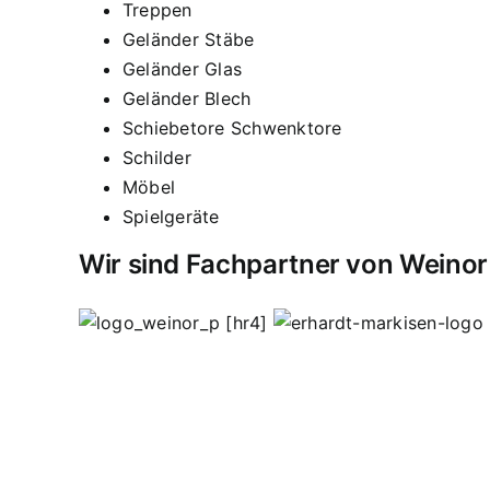
Treppen
Geländer Stäbe
Geländer Glas
Geländer Blech
Schiebetore Schwenktore
Schilder
Möbel
Spielgeräte
Wir sind Fachpartner von Weinor
[hr4]
Vordächer
Vordach
Terassendach
Terassendäch
Sasbachried
Achern
Lahr
Offenburg
Fautenbach
schweißen
Edelstahl Bohnert
Edelstahlgeländer
Wendeltreppen
Ganzglasgeländer
Lohnschweißa
Hauseingangsverglasungen
Garderoben
Flachst