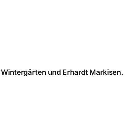
 Wintergärten und Erhardt Markisen.
MB Edelstahldesign
Matthias Bohnert
Edelstahl
Edelstahl
er
Markisen
Einbruchschutz
Kappelrodeck
Waldulm
Seeb
Ottersweier
Lichtenau
Ortenau
Achertal
Sonderanfertig
Glasgeländer
Glasvordächer
Edelstahlkamine
Sonderanfe
rbeiten
Formieren
Balkone
Terrassendächer
Kaltdächer
M
ahlgeländer mit Durchführung
Designer Möbel
Laserzusch