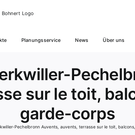
kte
Planungsservice
News
Über uns
erkwiller-Pechelb
se sur le toit, bal
garde-corps
willer-Pechelbronn Auvents, auvents, terrasse sur le toit, balcons