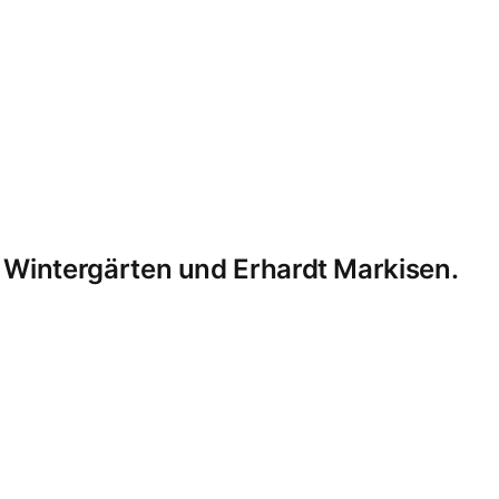
 Wintergärten und Erhardt Markisen.
MB Edelstahldesign
Matthias Bohnert
Edelstahl
Edelstahl
er
Markisen
Einbruchschutz
Kappelrodeck
Waldulm
Seeb
Ottersweier
Lichtenau
Ortenau
Achertal
Sonderanfertig
Glasgeländer
Glasvordächer
Edelstahlkamine
Sonderanfe
rbeiten
Formieren
Balkone
Terrassendächer
Kaltdächer
M
ahlgeländer mit Durchführung
Designer Möbel
Laserzusch