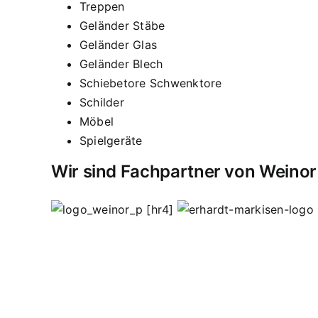
Treppen
Geländer Stäbe
Geländer Glas
Geländer Blech
Schiebetore Schwenktore
Schilder
Möbel
Spielgeräte
Wir sind Fachpartner von Weinor
[hr4]
Vordächer
Vordach
Terassendach
Terassendäch
Sasbachried
Achern
Lahr
Offenburg
Fautenbach
schweißen
Edelstahl Bohnert
Edelstahlgeländer
Wendeltreppen
Ganzglasgeländer
Lohnschweißa
Hauseingangsverglasungen
Garderoben
Flachst