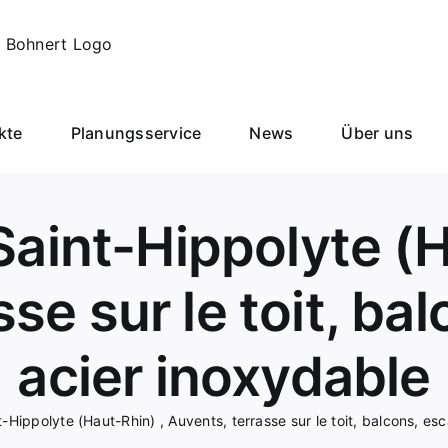
kte
Planungsservice
News
Über uns
 Saint-Hippolyte (H
se sur le toit, bal
acier inoxydable
t-Hippolyte (Haut-Rhin) , Auvents, terrasse sur le toit, balcons, esc