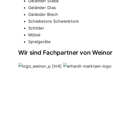
Geländer Stäbe
Geländer Glas
Geländer Blech
Schiebetore Schwenktore
Schilder
Möbel
Spielgeräte
Wir sind Fachpartner von Weinor
[hr4]
Vordächer
Vordach
Terassendach
Terassendäch
Sasbachried
Achern
Lahr
Offenburg
Fautenbach
schweißen
Edelstahl Bohnert
Edelstahlgeländer
Wendeltreppen
Ganzglasgeländer
Lohnschweißa
Hauseingangsverglasungen
Garderoben
Flachst
Werbeschilder
Werbetafeln
Pult
Ausstellungsstü