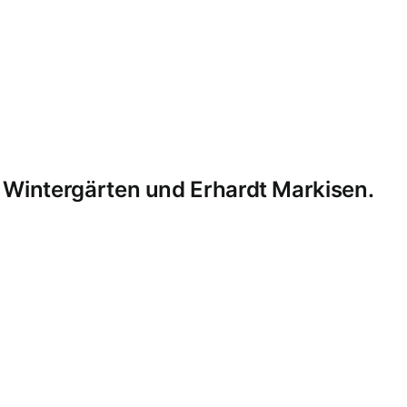
 Wintergärten und Erhardt Markisen.
MB Edelstahldesign
Matthias Bohnert
Edelstahl
Edelstahl
er
Markisen
Einbruchschutz
Kappelrodeck
Waldulm
Seeb
Ottersweier
Lichtenau
Ortenau
Achertal
Sonderanfertig
Glasgeländer
Glasvordächer
Edelstahlkamine
Sonderanfe
rbeiten
Formieren
Balkone
Terrassendächer
Kaltdächer
M
ahlgeländer mit Durchführung
Designer Möbel
Laserzusch
cke
Zäune
Edelstahlstützen
Komplett Systeme
Laden Auss