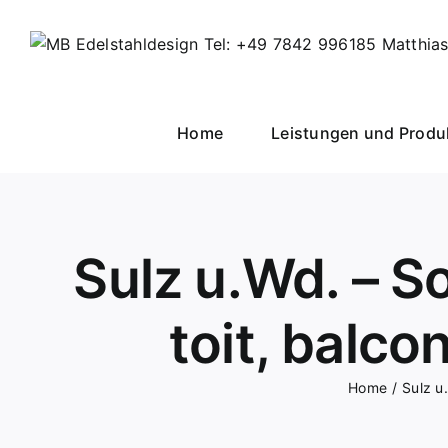
Skip
to
content
Home
Leistungen und Produ
Sulz u.Wd. – So
toit, balco
Home
Sulz u.