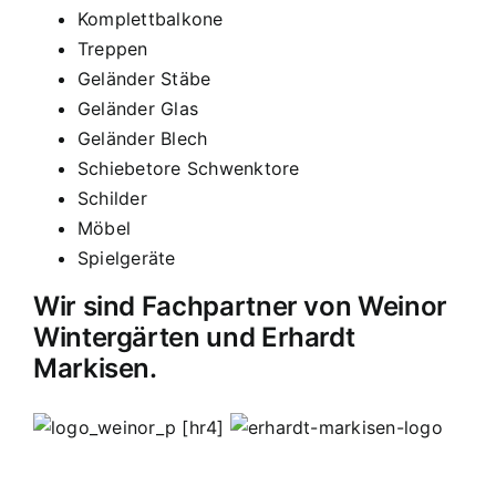
Komplettbalkone
Treppen
Geländer Stäbe
Geländer Glas
Geländer Blech
Schiebetore Schwenktore
Schilder
Möbel
Spielgeräte
Wir sind Fachpartner von Weinor
Wintergärten und Erhardt
Markisen.
[hr4]
MB Edelstahldesign
Matthias Bohnert
Edelstahl
Edelstahlverarbeitung
Design
Geländer
Carport