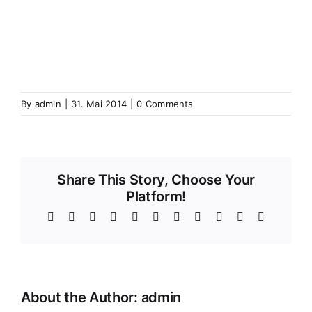
Wolfgantzen
Wolschweiler (Oberelsass)
Wolschwiller
Z
Zabern
Saverne
Zässingen
Zaessingue
Zell
Labaroche
Zellweiler
Zellwiller
Zinsweiler (Elsass)
Zinswiller
By
admin
|
31. Mai 2014
|
0 Comments
Share This Story, Choose Your
Platform!
Facebook
X
Reddit
LinkedIn
WhatsApp
Telegram
Tumblr
Pinterest
Vk
Xing
Email
About the Author:
admin