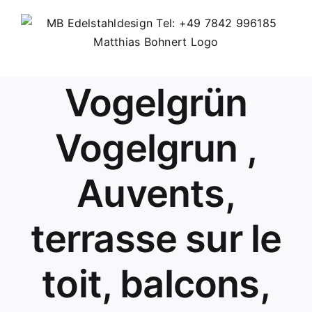
Skip
to
content
Vogelgrün
Vogelgrun ,
Auvents,
terrasse sur le
toit, balcons,