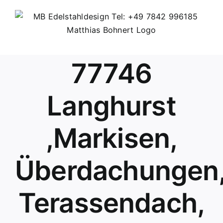
Skip
to
content
77746
Langhurst
,Markisen,
Überdachungen
Terassendach,