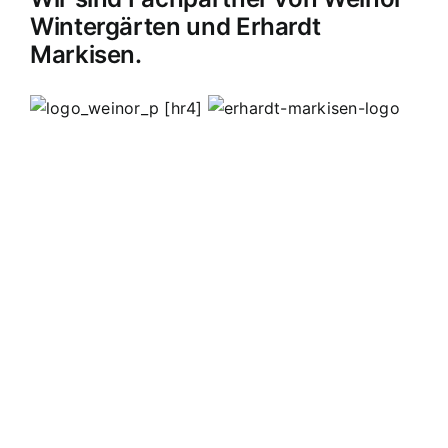
Wintergärten und Erhardt
Markisen.
[hr4]
MB Edelstahldesign
Matthias Bohnert
Edelstahl
Edelstahlverarbeitung
Design
Geländer
Carport
Carports
Vordächer
Vordach
Terassendach
Terassendächer
Markisen
Einbruchschutz
Kappelrodeck
Waldulm
Seebach
Ottenhöfen
Furschenbach
Sasbach
Sasbachried
Achern
Lahr
Offenburg
Fautenbach
Ottersweier
Lichtenau
Ortenau
Achertal
Sonderanfertigungen
Stahl
Eisen
Verarbeiten
Edelstahl schweißen
Edelstahl
Bohnert
Edelstahlgeländer
Glasgeländer
Glasvordächer
Edelstahlkamine
Sonderanfertigungen
Geländerfüllungen
Treppen