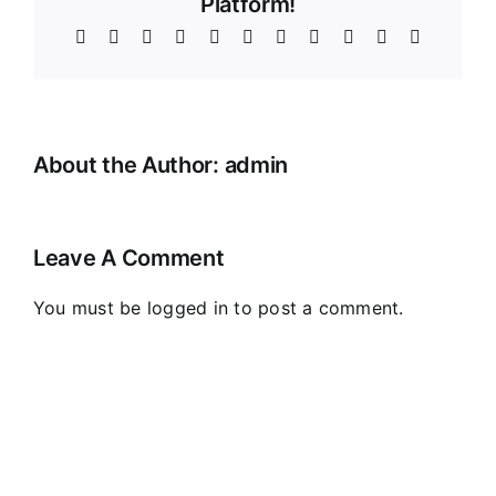
Platform!
Facebook
X
Reddit
LinkedIn
WhatsApp
Telegram
Tumblr
Pinterest
Vk
Xing
Email
About the Author:
admin
Leave A Comment
You must be
logged in
to post a comment.