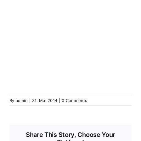
(Elsass)
Westhoffen
Wickerschweier
Wickerschwihr
Widensolen
Widensohlen
Wintershausen
Wintershouse
Winzenbach
Wintzenbach
Winzenheim
Wintzenheim
Winzenheim
Wintzenheim-Kochersberg
Wörth an
der Sauer
Wœrth sur Sauer
Wolfganzen
Wolfgantzen
Wolschweiler (Oberelsass)
Wolschwiller
Z
Zabern
Saverne
Zässingen
Zaessingue
Zell
Labaroche
Zellweiler
Zellwiller
Zinsweiler (Elsass)
Zinswiller
By
admin
|
31. Mai 2014
|
0 Comments
Share This Story, Choose Your