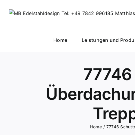
Skip
to
content
Home
Leistungen und Produ
77746 
Überdachun
Trepp
Home
77746 Schutte