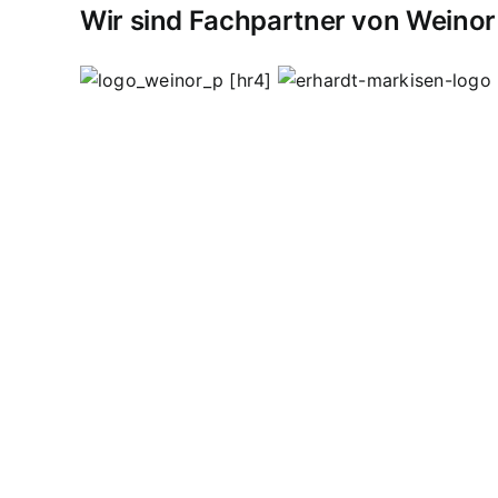
Wir sind Fachpartner von Weinor
[hr4]
Vordächer
Vordach
Terassendach
Terassendäch
Sasbachried
Achern
Lahr
Offenburg
Fautenbach
schweißen
Edelstahl Bohnert
Edelstahlgeländer
Wendeltreppen
Ganzglasgeländer
Lohnschweißa
Hauseingangsverglasungen
Garderoben
Flachst
Werbeschilder
Werbetafeln
Pult
Ausstellungsstü
inoxydable
inoxydable Steel Processing
concep
effractions
Kappelrodeck
Waldulm
Seebach
Ott
Ortenau
Achertal
spécial
acier
fer
processus
so
verre
verrières
Edelstahlkamine
spécial
Garde-
de terrasse
toitures froides
auvents
matériel ve
Découpe laser
Garde-corps systèmes de conne
supports en acier inoxydable
systèmes
Équipem